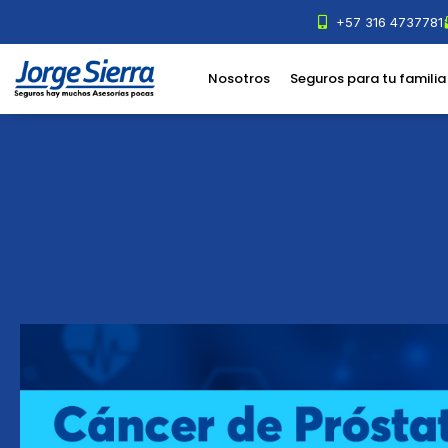
Ir
+57 316 4737781
al
contenido
Nosotros
Seguros para tu familia