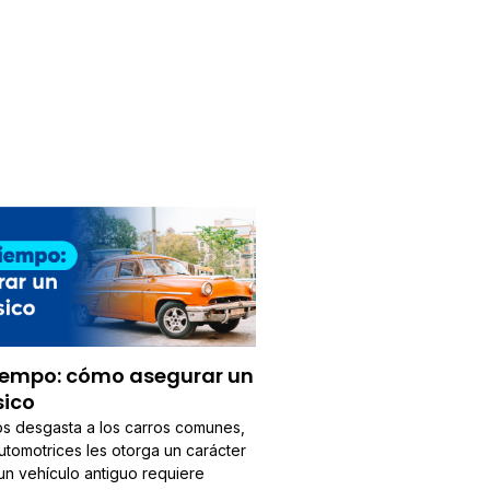
 tiempo: cómo asegurar un
sico
os desgasta a los carros comunes,
utomotrices les otorga un carácter
un vehículo antiguo requiere