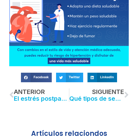
Facebook
Twitter
LinkedIn
Prev
Ne
ANTERIOR
SIGUIENTE
El estrés postparto: Un desafío silencioso para las nuevas madres
Qué tipos de seguros necesita una empresa: ¿por dónde empezar?
Artículos relaciondos