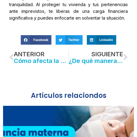
tranquilidad. Al proteger tu vivienda y tus pertenencias
ante imprevistos, te liberas de una carga financiera
significativa y puedes enfocarte en solventar la situación.
Facebook
Twitter
LinkedIn
Prev
Ne
ANTERIOR
SIGUIENTE
Cómo afecta la hipertensión a tu salud
¿De qué manera la cobertura psicológica del seguro de salud te protege frente a la depresión?
Artículos relaciondos