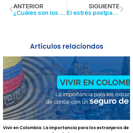
Prev
Ne
ANTERIOR
SIGUIENTE
¿Cuáles son los estudios de detección para el cáncer de mama?
El estrés postparto: Un desafío silencioso para las nuevas madres
Artículos relaciondos
Vivir en Colombia: La importancia para los extranjeros de