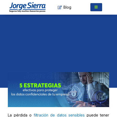
Ir
Blog
al
contenido
La pérdida o
filtración de datos sensibles
puede tener