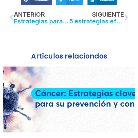
Prev
Ne
ANTERIOR
SIGUIENTE
Estrategias para prevenir los riesgos médicos
5 estrategias efectivas para proteger los datos confidenciales de tu empresa
Artículos relaciondos