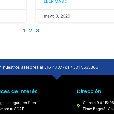
LEER MÁS »
mayo 3, 2026
1
2
3
 nuestros asesores al 316 4737781 / 301 5635866
aces de interés
Dirección
ga tu seguro en línea
Carrera 9 # 115-06
mpra tu SOAT
Firme Bogotá- Co